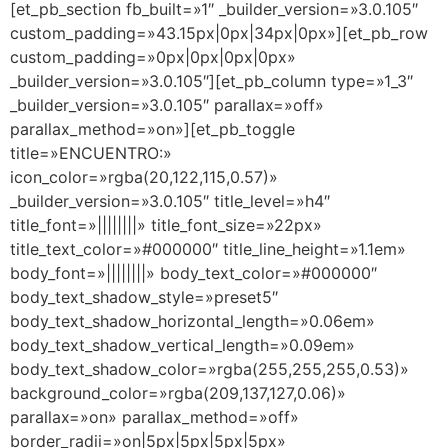
[et_pb_section fb_built=»1″ _builder_version=»3.0.105″
custom_padding=»43.15px|0px|34px|0px»][et_pb_row
custom_padding=»0px|0px|0px|0px»
_builder_version=»3.0.105″][et_pb_column type=»1_3″
_builder_version=»3.0.105″ parallax=»off»
parallax_method=»on»][et_pb_toggle
title=»ENCUENTRO:»
icon_color=»rgba(20,122,115,0.57)»
_builder_version=»3.0.105″ title_level=»h4″
title_font=»||||||||» title_font_size=»22px»
title_text_color=»#000000″ title_line_height=»1.1em»
body_font=»||||||||» body_text_color=»#000000″
body_text_shadow_style=»preset5″
body_text_shadow_horizontal_length=»0.06em»
body_text_shadow_vertical_length=»0.09em»
body_text_shadow_color=»rgba(255,255,255,0.53)»
background_color=»rgba(209,137,127,0.06)»
parallax=»on» parallax_method=»off»
border_radii=»on|5px|5px|5px|5px»