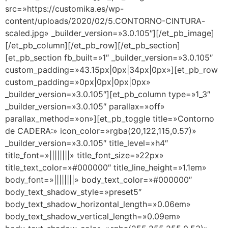
src=»https://customika.es/wp-
content/uploads/2020/02/5.CONTORNO-CINTURA-
scaled.jpg» _builder_version=»3.0.105″][/et_pb_image]
[/et_pb_column][/et_pb_row][/et_pb_section]
[et_pb_section fb_built=»1″ _builder_version=»3.0.105″
custom_padding=»43.15px|0px|34px|0px»][et_pb_row
custom_padding=»0px|0px|0px|0px»
_builder_version=»3.0.105″][et_pb_column type=»1_3″
_builder_version=»3.0.105″ parallax=»off»
parallax_method=»on»][et_pb_toggle title=»Contorno
de CADERA:» icon_color=»rgba(20,122,115,0.57)»
_builder_version=»3.0.105″ title_level=»h4″
title_font=»||||||||» title_font_size=»22px»
title_text_color=»#000000″ title_line_height=»1.1em»
body_font=»||||||||» body_text_color=»#000000″
body_text_shadow_style=»preset5″
body_text_shadow_horizontal_length=»0.06em»
body_text_shadow_vertical_length=»0.09em»