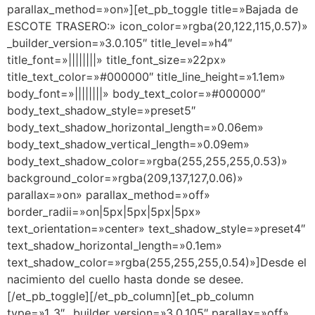
parallax_method=»on»][et_pb_toggle title=»Bajada de
ESCOTE TRASERO:» icon_color=»rgba(20,122,115,0.57)»
_builder_version=»3.0.105″ title_level=»h4″
title_font=»||||||||» title_font_size=»22px»
title_text_color=»#000000″ title_line_height=»1.1em»
body_font=»||||||||» body_text_color=»#000000″
body_text_shadow_style=»preset5″
body_text_shadow_horizontal_length=»0.06em»
body_text_shadow_vertical_length=»0.09em»
body_text_shadow_color=»rgba(255,255,255,0.53)»
background_color=»rgba(209,137,127,0.06)»
parallax=»on» parallax_method=»off»
border_radii=»on|5px|5px|5px|5px»
text_orientation=»center» text_shadow_style=»preset4″
text_shadow_horizontal_length=»0.1em»
text_shadow_color=»rgba(255,255,255,0.54)»]Desde el
nacimiento del cuello hasta donde se desee.
[/et_pb_toggle][/et_pb_column][et_pb_column
type=»1_3″ _builder_version=»3.0.105″ parallax=»off»