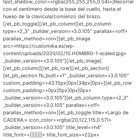
text_shadow_color=»rgba(255,255,255,0.54)»]Recorrer
con el centímero desde la base del cuello, hasta el
hueso de la clavicula/comienzo del brazo.
[/et_pb_toggle][/et_pb_column][et_pb_column
type=»2_3″ _builder_version=»3.0.105″ parallax=»off»
parallax_method=»on»][et_pb_image
src=»https://customika.es/wp-
content/uploads/2020/02/10.HOMBRO-1-scaled.jpg»
_builder_version=»3.0.105″][/et_pb_image]
[/et_pb_column][/et_pb_row][/et_pb_section]
[et_pb_section fb_built=»1″ _builder_version=»3.0.105″
custom_padding=»43.15px|0px|34px|0px»][et_pb_row
custom_padding=»0px|0px|0px|0px»
_builder_version=»3.0.105″][et_pb_column type=»2_3″
_builder_version=»3.0.105″ parallax=»off»
parallax_method=»on»][et_pb_toggle title=»Largo de
CADERA:» icon_color=»rgba(20,122,115,0.57)»
_builder_version=»3.0.105″ title_level=»h4″
title_font=»||||||||» title_font_size=»22px»