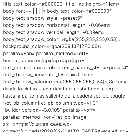
title_text_color=»#000000″ title_line_height=»1.1em»
body_font=»||||||||» body_text_color=»#000000″
body_text_shadow_style=»preset5″
body_text_shadow_horizontal_length=»0.06em»
body_text_shadow_vertical_length=»0.09em»
body_text_shadow_color=»rgba(255,255,255,0.53)»
background_color=»rgba(209,137,127,0.06)»
parallax=»on» parallax_method=»off»
border_radii=»on|5px|5px|5px|5px»
text_orientation=»center» text_shadow_style=»preset4″
text_shadow_horizontal_length=»0.1em»
text_shadow_color=»rgba(255,255,255,0.54)»]Se toma
desde la cintura, recorriendo el costado del cuerpo
hasta la parte más saliente de la cadera[/et_pb_toggle]
[/et_pb_column][et_pb_column type=»1_3″
_builder_version=»3.0.105″ parallax=»off»
parallax_method=»on»][et_pb_image
src=»https://customika.es/wp-
content/uploads/2020/02/11.ALTO-CADERA-scaled.jpg»