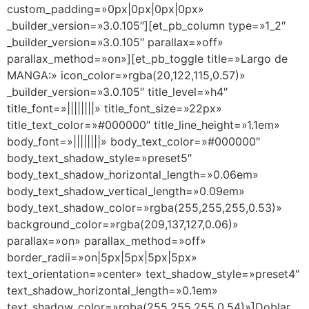
custom_padding=»0px|0px|0px|0px»
_builder_version=»3.0.105″][et_pb_column type=»1_2″
_builder_version=»3.0.105″ parallax=»off»
parallax_method=»on»][et_pb_toggle title=»Largo de
MANGA:» icon_color=»rgba(20,122,115,0.57)»
_builder_version=»3.0.105″ title_level=»h4″
title_font=»||||||||» title_font_size=»22px»
title_text_color=»#000000″ title_line_height=»1.1em»
body_font=»||||||||» body_text_color=»#000000″
body_text_shadow_style=»preset5″
body_text_shadow_horizontal_length=»0.06em»
body_text_shadow_vertical_length=»0.09em»
body_text_shadow_color=»rgba(255,255,255,0.53)»
background_color=»rgba(209,137,127,0.06)»
parallax=»on» parallax_method=»off»
border_radii=»on|5px|5px|5px|5px»
text_orientation=»center» text_shadow_style=»preset4″
text_shadow_horizontal_length=»0.1em»
text_shadow_color=»rgba(255,255,255,0.54)»]
Doblar