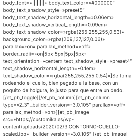
body_font=»||||||||» body_text_color=»#000000″
body_text_shadow_style=»preset5″
body_text_shadow_horizontal_length=»0.06em»
body_text_shadow_vertical_length=»0.09em»
body_text_shadow_color=»rgba(255,255,255,0.53)»
background_color=»rgba(209,137,127,0.06)»
parallax=»on» parallax_method=»off»
border_radii=»on|5px|5px|5px|5px»
text_orientation=»center» text_shadow_style=»preset4″
text_shadow_horizontal_length=»0.1em»
text_shadow_color=»rgba(255,255,255,0.54)»]Se toma
rodeando el cuello, bien pegado a la base, con un
poquito de holgura, lo justo para que entre un dedo.
[/et_pb_toggle][/et_pb_column][et_pb_column
type=»2_3″ _builder_version=»3.0.105″ parallax=»off»
parallax_method=»on»][et_pb_image
src=»https://customika.es/wp-
content/uploads/2020/02/3.CONTORNO-CUELLO-
scaled.jpg» _builder_version=»3.0.105″][/et_pb_image]