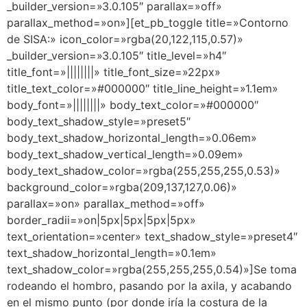
_builder_version=»3.0.105″ parallax=»off»
parallax_method=»on»][et_pb_toggle title=»Contorno
de SISA:» icon_color=»rgba(20,122,115,0.57)»
_builder_version=»3.0.105″ title_level=»h4″
title_font=»||||||||» title_font_size=»22px»
title_text_color=»#000000″ title_line_height=»1.1em»
body_font=»||||||||» body_text_color=»#000000″
body_text_shadow_style=»preset5″
body_text_shadow_horizontal_length=»0.06em»
body_text_shadow_vertical_length=»0.09em»
body_text_shadow_color=»rgba(255,255,255,0.53)»
background_color=»rgba(209,137,127,0.06)»
parallax=»on» parallax_method=»off»
border_radii=»on|5px|5px|5px|5px»
text_orientation=»center» text_shadow_style=»preset4″
text_shadow_horizontal_length=»0.1em»
text_shadow_color=»rgba(255,255,255,0.54)»]Se toma
rodeando el hombro, pasando por la axila, y acabando
en el mismo punto (por donde iría la costura de la