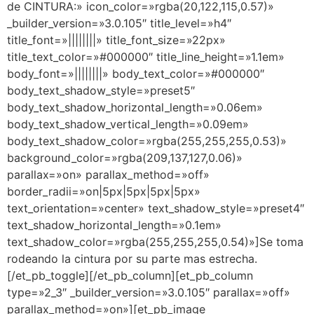
de CINTURA:» icon_color=»rgba(20,122,115,0.57)»
_builder_version=»3.0.105″ title_level=»h4″
title_font=»||||||||» title_font_size=»22px»
title_text_color=»#000000″ title_line_height=»1.1em»
body_font=»||||||||» body_text_color=»#000000″
body_text_shadow_style=»preset5″
body_text_shadow_horizontal_length=»0.06em»
body_text_shadow_vertical_length=»0.09em»
body_text_shadow_color=»rgba(255,255,255,0.53)»
background_color=»rgba(209,137,127,0.06)»
parallax=»on» parallax_method=»off»
border_radii=»on|5px|5px|5px|5px»
text_orientation=»center» text_shadow_style=»preset4″
text_shadow_horizontal_length=»0.1em»
text_shadow_color=»rgba(255,255,255,0.54)»]Se toma
rodeando la cintura por su parte mas estrecha.
[/et_pb_toggle][/et_pb_column][et_pb_column
type=»2_3″ _builder_version=»3.0.105″ parallax=»off»
parallax_method=»on»][et_pb_image