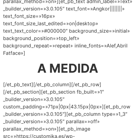
parallax_method=»on»][et_pb_text admin_label=»Text»
_builder_version=»3.0.105″ text_font=»Angkor||||||||»
text_font_size=»16px»
text_font_size_last_edited=»on|desktop»
text_text_color=»#000000″ background_size=»initial»
background_position=»top_left»
background_repeat=»repeat» inline_fonts=»Alef,Abril
Fatface»]
A MEDIDA
[/et_pb_text][/et_pb_column][/et_pb_row]
[/et_pb_section][et_pb_section fb_built=»1″
_builder_version=»3.0.105″
custom_padding=»71px|0px|43.15px|0px»][et_pb_row
_builder_version=»3.0.105″][et_pb_column type=»1_3″
_builder_version=»3.0.105″ parallax=»off»
parallax_method=»on»][et_pb_image
src=»https://customika.es/wp-