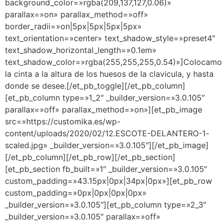
background_color=»rgba(209,137,127,0.06)»
parallax=»on» parallax_method=»off»
border_radii=»on|5px|5px|5px|5px»
text_orientation=»center» text_shadow_style=»preset4″
text_shadow_horizontal_length=»0.1em»
text_shadow_color=»rgba(255,255,255,0.54)»]Colocamo
la cinta a la altura de los huesos de la clavicula, y hasta
donde se desee.[/et_pb_toggle][/et_pb_column]
[et_pb_column type=»1_2″ _builder_version=»3.0.105″
parallax=»off» parallax_method=»on»][et_pb_image
src=»https://customika.es/wp-
content/uploads/2020/02/12.ESCOTE-DELANTERO-1-
scaled.jpg» _builder_version=»3.0.105″][/et_pb_image]
[/et_pb_column][/et_pb_row][/et_pb_section]
[et_pb_section fb_built=»1″ _builder_version=»3.0.105″
custom_padding=»43.15px|0px|34px|0px»][et_pb_row
custom_padding=»0px|0px|0px|0px»
_builder_version=»3.0.105″][et_pb_column type=»2_3″
_builder_version=»3.0.105″ parallax=»off»