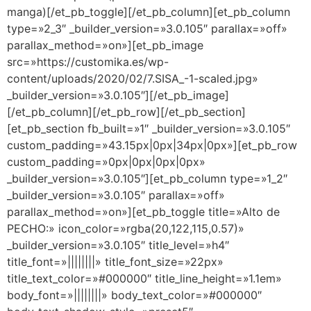
manga)[/et_pb_toggle][/et_pb_column][et_pb_column
type=»2_3″ _builder_version=»3.0.105″ parallax=»off»
parallax_method=»on»][et_pb_image
src=»https://customika.es/wp-
content/uploads/2020/02/7.SISA_-1-scaled.jpg»
_builder_version=»3.0.105″][/et_pb_image]
[/et_pb_column][/et_pb_row][/et_pb_section]
[et_pb_section fb_built=»1″ _builder_version=»3.0.105″
custom_padding=»43.15px|0px|34px|0px»][et_pb_row
custom_padding=»0px|0px|0px|0px»
_builder_version=»3.0.105″][et_pb_column type=»1_2″
_builder_version=»3.0.105″ parallax=»off»
parallax_method=»on»][et_pb_toggle title=»Alto de
PECHO:» icon_color=»rgba(20,122,115,0.57)»
_builder_version=»3.0.105″ title_level=»h4″
title_font=»||||||||» title_font_size=»22px»
title_text_color=»#000000″ title_line_height=»1.1em»
body_font=»||||||||» body_text_color=»#000000″