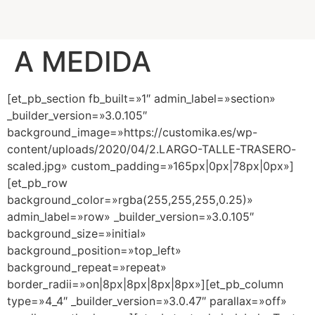
A MEDIDA
[et_pb_section fb_built=»1″ admin_label=»section»
_builder_version=»3.0.105″
background_image=»https://customika.es/wp-
content/uploads/2020/04/2.LARGO-TALLE-TRASERO-
scaled.jpg» custom_padding=»165px|0px|78px|0px»]
[et_pb_row
background_color=»rgba(255,255,255,0.25)»
admin_label=»row» _builder_version=»3.0.105″
background_size=»initial»
background_position=»top_left»
background_repeat=»repeat»
border_radii=»on|8px|8px|8px|8px»][et_pb_column
type=»4_4″ _builder_version=»3.0.47″ parallax=»off»