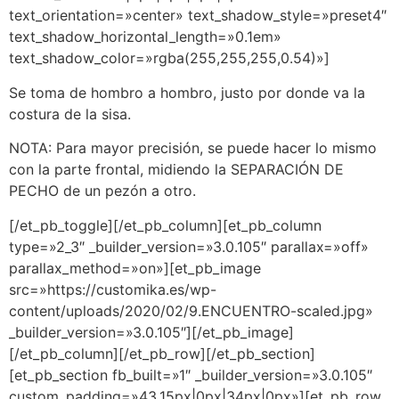
text_orientation=»center» text_shadow_style=»preset4″
text_shadow_horizontal_length=»0.1em»
text_shadow_color=»rgba(255,255,255,0.54)»]
Se toma de hombro a hombro, justo por donde va la
costura de la sisa.
NOTA: Para mayor precisión, se puede hacer lo mismo
con la parte frontal, midiendo la SEPARACIÓN DE
PECHO de un pezón a otro.
[/et_pb_toggle][/et_pb_column][et_pb_column
type=»2_3″ _builder_version=»3.0.105″ parallax=»off»
parallax_method=»on»][et_pb_image
src=»https://customika.es/wp-
content/uploads/2020/02/9.ENCUENTRO-scaled.jpg»
_builder_version=»3.0.105″][/et_pb_image]
[/et_pb_column][/et_pb_row][/et_pb_section]
[et_pb_section fb_built=»1″ _builder_version=»3.0.105″
custom_padding=»43.15px|0px|34px|0px»][et_pb_row