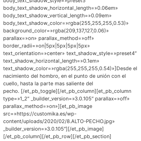
body_text_shadow_style=»preset5″
body_text_shadow_horizontal_length=»0.06em»
body_text_shadow_vertical_length=»0.09em»
body_text_shadow_color=»rgba(255,255,255,0.53)»
background_color=»rgba(209,137,127,0.06)»
parallax=»on» parallax_method=»off»
border_radii=»on|5px|5px|5px|5px»
text_orientation=»center» text_shadow_style=»preset4″
text_shadow_horizontal_length=»0.1em»
text_shadow_color=»rgba(255,255,255,0.54)»]
Desde el
nacimiento del hombro, en el punto de unión con el
cuello, hasta la parte mas saliente del
pecho.
[/et_pb_toggle][/et_pb_column][et_pb_column
type=»1_2″ _builder_version=»3.0.105″ parallax=»off»
parallax_method=»on»][et_pb_image
src=»https://customika.es/wp-
content/uploads/2020/02/8.ALTO-PECHO.jpg»
_builder_version=»3.0.105″][/et_pb_image]
[/et_pb_column][/et_pb_row][/et_pb_section]