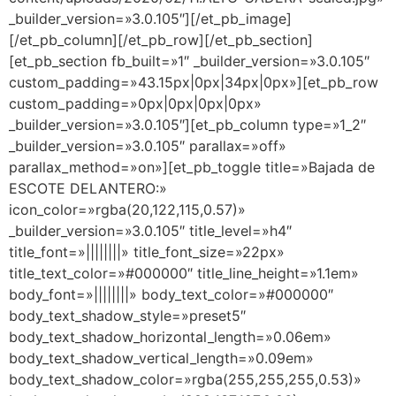
_builder_version=»3.0.105″][/et_pb_image]
[/et_pb_column][/et_pb_row][/et_pb_section]
[et_pb_section fb_built=»1″ _builder_version=»3.0.105″
custom_padding=»43.15px|0px|34px|0px»][et_pb_row
custom_padding=»0px|0px|0px|0px»
_builder_version=»3.0.105″][et_pb_column type=»1_2″
_builder_version=»3.0.105″ parallax=»off»
parallax_method=»on»][et_pb_toggle title=»Bajada de
ESCOTE DELANTERO:»
icon_color=»rgba(20,122,115,0.57)»
_builder_version=»3.0.105″ title_level=»h4″
title_font=»||||||||» title_font_size=»22px»
title_text_color=»#000000″ title_line_height=»1.1em»
body_font=»||||||||» body_text_color=»#000000″
body_text_shadow_style=»preset5″
body_text_shadow_horizontal_length=»0.06em»
body_text_shadow_vertical_length=»0.09em»
body_text_shadow_color=»rgba(255,255,255,0.53)»