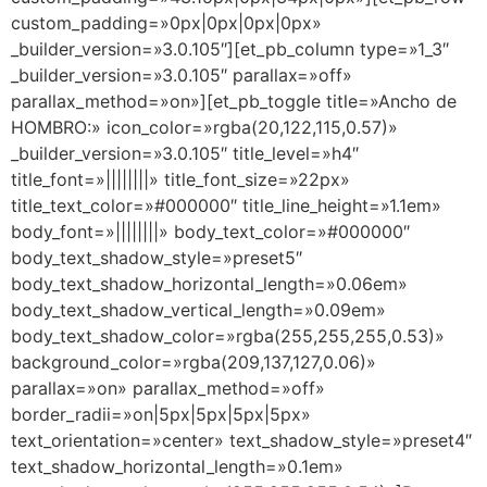
custom_padding=»0px|0px|0px|0px»
_builder_version=»3.0.105″][et_pb_column type=»1_3″
_builder_version=»3.0.105″ parallax=»off»
parallax_method=»on»][et_pb_toggle title=»Ancho de
HOMBRO:» icon_color=»rgba(20,122,115,0.57)»
_builder_version=»3.0.105″ title_level=»h4″
title_font=»||||||||» title_font_size=»22px»
title_text_color=»#000000″ title_line_height=»1.1em»
body_font=»||||||||» body_text_color=»#000000″
body_text_shadow_style=»preset5″
body_text_shadow_horizontal_length=»0.06em»
body_text_shadow_vertical_length=»0.09em»
body_text_shadow_color=»rgba(255,255,255,0.53)»
background_color=»rgba(209,137,127,0.06)»
parallax=»on» parallax_method=»off»
border_radii=»on|5px|5px|5px|5px»
text_orientation=»center» text_shadow_style=»preset4″
text_shadow_horizontal_length=»0.1em»