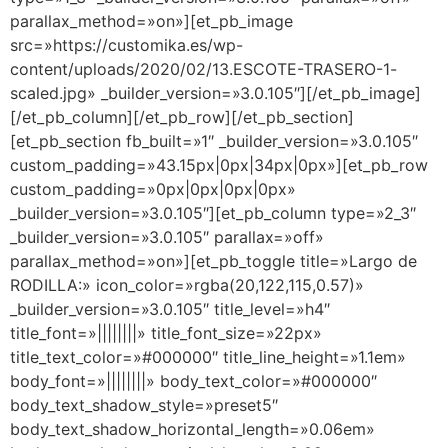
parallax_method=»on»][et_pb_image
src=»https://customika.es/wp-
content/uploads/2020/02/13.ESCOTE-TRASERO-1-
scaled.jpg» _builder_version=»3.0.105″][/et_pb_image]
[/et_pb_column][/et_pb_row][/et_pb_section]
[et_pb_section fb_built=»1″ _builder_version=»3.0.105″
custom_padding=»43.15px|0px|34px|0px»][et_pb_row
custom_padding=»0px|0px|0px|0px»
_builder_version=»3.0.105″][et_pb_column type=»2_3″
_builder_version=»3.0.105″ parallax=»off»
parallax_method=»on»][et_pb_toggle title=»Largo de
RODILLA:» icon_color=»rgba(20,122,115,0.57)»
_builder_version=»3.0.105″ title_level=»h4″
title_font=»||||||||» title_font_size=»22px»
title_text_color=»#000000″ title_line_height=»1.1em»
body_font=»||||||||» body_text_color=»#000000″
body_text_shadow_style=»preset5″
body_text_shadow_horizontal_length=»0.06em»