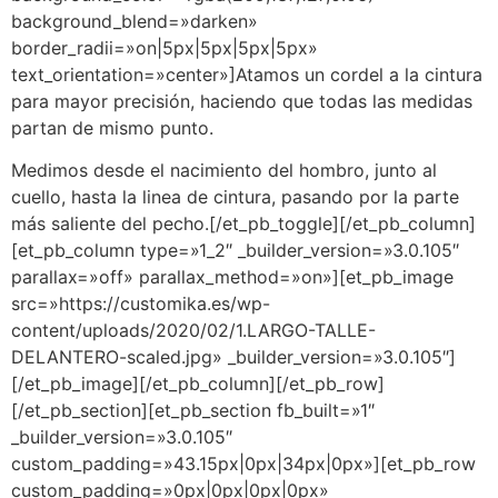
background_blend=»darken»
border_radii=»on|5px|5px|5px|5px»
text_orientation=»center»]Atamos un cordel a la cintura
para mayor precisión, haciendo que todas las medidas
partan de mismo punto.
Medimos desde el nacimiento del hombro, junto al
cuello, hasta la linea de cintura, pasando por la parte
más saliente del pecho.[/et_pb_toggle][/et_pb_column]
[et_pb_column type=»1_2″ _builder_version=»3.0.105″
parallax=»off» parallax_method=»on»][et_pb_image
src=»https://customika.es/wp-
content/uploads/2020/02/1.LARGO-TALLE-
DELANTERO-scaled.jpg» _builder_version=»3.0.105″]
[/et_pb_image][/et_pb_column][/et_pb_row]
[/et_pb_section][et_pb_section fb_built=»1″
_builder_version=»3.0.105″
custom_padding=»43.15px|0px|34px|0px»][et_pb_row
custom_padding=»0px|0px|0px|0px»