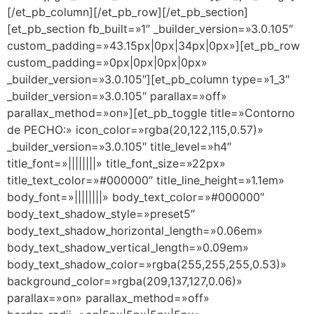
[/et_pb_column][/et_pb_row][/et_pb_section]
[et_pb_section fb_built=»1″ _builder_version=»3.0.105″
custom_padding=»43.15px|0px|34px|0px»][et_pb_row
custom_padding=»0px|0px|0px|0px»
_builder_version=»3.0.105″][et_pb_column type=»1_3″
_builder_version=»3.0.105″ parallax=»off»
parallax_method=»on»][et_pb_toggle title=»Contorno
de PECHO:» icon_color=»rgba(20,122,115,0.57)»
_builder_version=»3.0.105″ title_level=»h4″
title_font=»||||||||» title_font_size=»22px»
title_text_color=»#000000″ title_line_height=»1.1em»
body_font=»||||||||» body_text_color=»#000000″
body_text_shadow_style=»preset5″
body_text_shadow_horizontal_length=»0.06em»
body_text_shadow_vertical_length=»0.09em»
body_text_shadow_color=»rgba(255,255,255,0.53)»
background_color=»rgba(209,137,127,0.06)»
parallax=»on» parallax_method=»off»