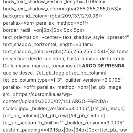
body_text_shadow_vertical_length=»0.09em»
body_text_shadow_color=»rgba(255,255,255,0.53)»
background_color=»rgba(209,137,127,0.06)»
parallax=»on» parallax_method=»off»
border_radii=»on|5px|5px|5px|5px»
text_orientation=»center» text_shadow_style=»preset4″
text_shadow_horizontal_length=»0.1em»
text_shadow_color=»rgba(255,255,255,0.54)»]
Se toma
en vertical desde la cintura, hasta la mitad de la rótula.
De la misma manera, tomamos el
LARGO DE PRENDA
que se desee.
[/et_pb_toggle][/et_pb_column]
[et_pb_column type=»1_3″ _builder_version=»3.0.105″
parallax=»off» parallax_method=»on»][et_pb_image
src=»https://customika.es/wp-
content/uploads/2020/02/14.LARGO-PRENDA-
scaled.jpg» _builder_version=»3.0.105″][/et_pb_image]
[/et_pb_column][/et_pb_row][/et_pb_section]
[et_pb_section fb_built=»1″ _builder_version=»3.0.105″
custom_padding=»43.15px|0px|34px|0px»][et_pb_row