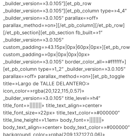
_builder_version=»3.0.105″][et_pb_row
_builder_version=»3.0.105″][et_pb_column type=»4_4″
_builder_version=»3.0.105″ parallax=»off»
parallax_method=»on»][/et_pb_column][/et_pb_row]
[/et_pb_section][et_pb_section fb_built=»1″
_builder_version=»3.0.105″
custom_padding=»43.15px|0px|60px|0px»][et_pb_row
custom_padding=»0px|0px|0px|0px»
_builder_version=»3.0.105″ border_color_all=»#ffffff»]
[et_pb_column type=»1_2″ _builder_version=»3.0.105″
parallax=»off» parallax_method=»on»][et_pb_toggle
title=»Largo de TALLE DELANTERO:»
icon_color=»rgba(20,122,115,0.57)»
_builder_version=»3.0.105″ title_level=»h4″
title_font=»||||||||» title_text_align=»center»
title_font_size=»22px» title_text_color=»#000000″
title_line_height=»1.1em» body_font=»||||||||»
body_text_align=»center» body_text_color=»#000000″
background_color=»rgba(209,137,127,0.06)»