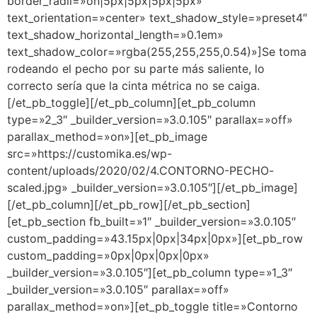
border_radii=»on|5px|5px|5px|5px»
text_orientation=»center» text_shadow_style=»preset4″
text_shadow_horizontal_length=»0.1em»
text_shadow_color=»rgba(255,255,255,0.54)»]Se toma
rodeando el pecho por su parte más saliente, lo
correcto sería que la cinta métrica no se caiga.
[/et_pb_toggle][/et_pb_column][et_pb_column
type=»2_3″ _builder_version=»3.0.105″ parallax=»off»
parallax_method=»on»][et_pb_image
src=»https://customika.es/wp-
content/uploads/2020/02/4.CONTORNO-PECHO-
scaled.jpg» _builder_version=»3.0.105″][/et_pb_image]
[/et_pb_column][/et_pb_row][/et_pb_section]
[et_pb_section fb_built=»1″ _builder_version=»3.0.105″
custom_padding=»43.15px|0px|34px|0px»][et_pb_row
custom_padding=»0px|0px|0px|0px»
_builder_version=»3.0.105″][et_pb_column type=»1_3″
_builder_version=»3.0.105″ parallax=»off»
parallax_method=»on»][et_pb_toggle title=»Contorno