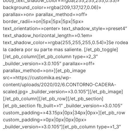
body_text_shadow_color=»rgba(255,255,255,0.53)»
background_color=»rgba(209,137,127,0.06)»
parallax=»on» parallax_method=»off»
border_radii=»on|5px|5px|5px|5px»
text_orientation=»center» text_shadow_style=»preset4″
text_shadow_horizontal_length=»0.1em»
text_shadow_color=»rgba(255,255,255,0.54)»]
Se rodea
la cadera por su parte mas saliente.
[/et_pb_toggle]
[/et_pb_column][et_pb_column type=»2_3″
_builder_version=»3.0.105″ parallax=»off»
parallax_method=»on»][et_pb_image
src=»https://customika.es/wp-
content/uploads/2020/02/6.CONTORNO-CADERA-
scaled.jpg» _builder_version=»3.0.105″][/et_pb_image]
[/et_pb_column][/et_pb_row][/et_pb_section]
[et_pb_section fb_built=»1″ _builder_version=»3.0.105″
custom_padding=»43.15px|0px|34px|0px»][et_pb_row
custom_padding=»0px|0px|0px|0px»
_builder_version=»3.0.105″][et_pb_column type=»1_3″