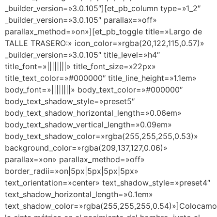
_builder_version=»3.0.105″][et_pb_column type=»1_2″
_builder_version=»3.0.105″ parallax=»off»
parallax_method=»on»][et_pb_toggle title=»Largo de
TALLE TRASERO:» icon_color=»rgba(20,122,115,0.57)»
_builder_version=»3.0.105″ title_level=»h4″
title_font=»||||||||» title_font_size=»22px»
title_text_color=»#000000″ title_line_height=»1.1em»
body_font=»||||||||» body_text_color=»#000000″
body_text_shadow_style=»preset5″
body_text_shadow_horizontal_length=»0.06em»
body_text_shadow_vertical_length=»0.09em»
body_text_shadow_color=»rgba(255,255,255,0.53)»
background_color=»rgba(209,137,127,0.06)»
parallax=»on» parallax_method=»off»
border_radii=»on|5px|5px|5px|5px»
text_orientation=»center» text_shadow_style=»preset4″
text_shadow_horizontal_length=»0.1em»
text_shadow_color=»rgba(255,255,255,0.54)»]Colocamo