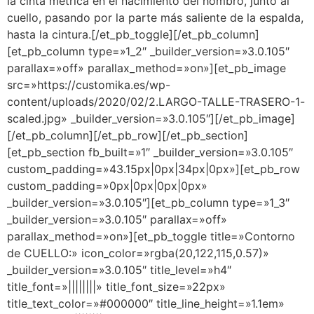
la cinta métrica en el nacimiento del hombro, junto al
cuello, pasando por la parte más saliente de la espalda,
hasta la cintura.[/et_pb_toggle][/et_pb_column]
[et_pb_column type=»1_2″ _builder_version=»3.0.105″
parallax=»off» parallax_method=»on»][et_pb_image
src=»https://customika.es/wp-
content/uploads/2020/02/2.LARGO-TALLE-TRASERO-1-
scaled.jpg» _builder_version=»3.0.105″][/et_pb_image]
[/et_pb_column][/et_pb_row][/et_pb_section]
[et_pb_section fb_built=»1″ _builder_version=»3.0.105″
custom_padding=»43.15px|0px|34px|0px»][et_pb_row
custom_padding=»0px|0px|0px|0px»
_builder_version=»3.0.105″][et_pb_column type=»1_3″
_builder_version=»3.0.105″ parallax=»off»
parallax_method=»on»][et_pb_toggle title=»Contorno
de CUELLO:» icon_color=»rgba(20,122,115,0.57)»
_builder_version=»3.0.105″ title_level=»h4″
title_font=»||||||||» title_font_size=»22px»
title_text_color=»#000000″ title_line_height=»1.1em»