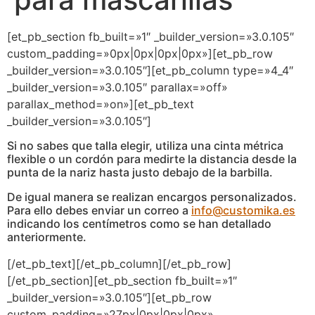
[et_pb_section fb_built=»1″ _builder_version=»3.0.105″
custom_padding=»0px|0px|0px|0px»][et_pb_row
_builder_version=»3.0.105″][et_pb_column type=»4_4″
_builder_version=»3.0.105″ parallax=»off»
parallax_method=»on»][et_pb_text
_builder_version=»3.0.105″]
Si no sabes que talla elegir, utiliza una cinta métrica
flexible o un cordón para medirte la distancia desde la
punta de la nariz hasta justo debajo de la barbilla.
De igual manera se realizan encargos personalizados.
Para ello debes enviar un correo a
info@customika.es
indicando los centímetros como se han detallado
anteriormente.
[/et_pb_text][/et_pb_column][/et_pb_row]
[/et_pb_section][et_pb_section fb_built=»1″
_builder_version=»3.0.105″][et_pb_row
custom_padding=»27px|0px|0px|0px»