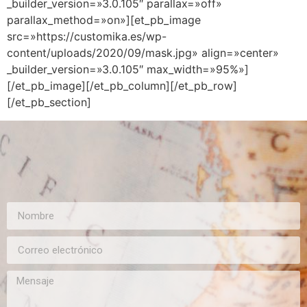
_builder_version=»3.0.105″ parallax=»off»
parallax_method=»on»][et_pb_image
src=»https://customika.es/wp-
content/uploads/2020/09/mask.jpg» align=»center»
_builder_version=»3.0.105″ max_width=»95%»]
[/et_pb_image][/et_pb_column][/et_pb_row]
[/et_pb_section]